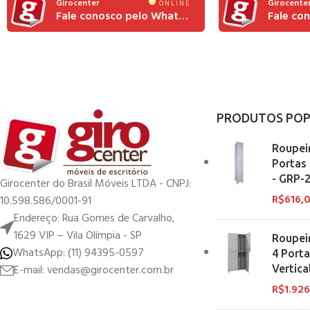
Girocenter
Girocente
ONLINE
Fale conosco pelo Whatsapp
PRODUTOS POP
Roupei
Portas
- GRP-
Girocenter do Brasil Móveis LTDA - CNPJ:
R$
616,
10.598.586/0001-91
Endereço: Rua Gomes de Carvalho,
1629 VIP – Vila Olímpia - SP
Roupei
WhatsApp: (11) 94395-0597
4 Porta
E-mail: vendas@girocenter.com.br
Vertica
R$
1.92