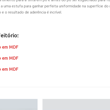
artimento para a tinta em pó e antes do pó ser esguichado para f
 a uma estufa para ganhar perfeita uniformidade na superfície do m
e o resultado de aderência é incrível.
itório:
po em MDF
po em MDF
po em MDF