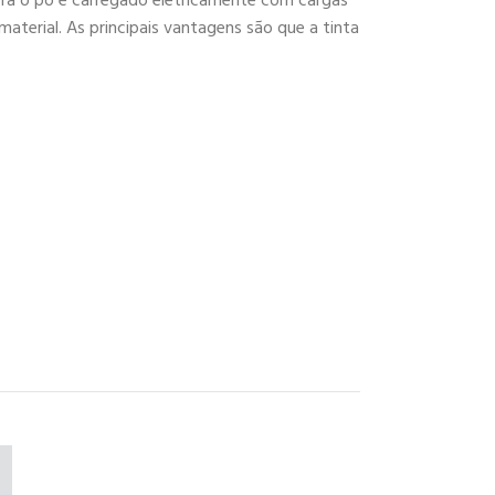
ora o pó é carregado eletricamente com cargas
aterial. As principais vantagens são que a tinta