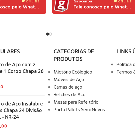
r
Girocenter
ONLINE
ONLINE
Fale conosco pelo Whatsapp
Fale conosco pelo Whatsapp
ULARES
CATEGORIAS DE
LINKS 
PRODUTOS
Política 
ro de Aço com 2
 e 1 Corpo Chapa 26
Mictório Ecólogico
Termos 
2
Móveis de Aço
00
Camas de aço
Beliches de Aço
Mesas para Refeitório
ro de Aço Insalubre
Porta Pallets Semi Novos
s Chapa 24 Divisão
l - NR-24
6,00