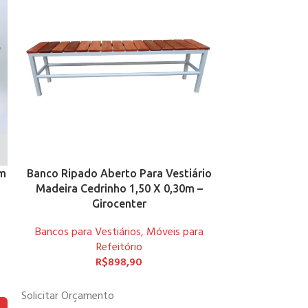
em
Banco Ripado Aberto Para Vestiário
Cadeira Para R
Madeira Cedrinho 1,50 X 0,30m –
Pretos co
Girocenter
Revestido
Bancos para Vestiários
,
Móveis para
Móveis
Refeitório
R$
898,90
Solicitar Orçam
Solicitar Orçamento