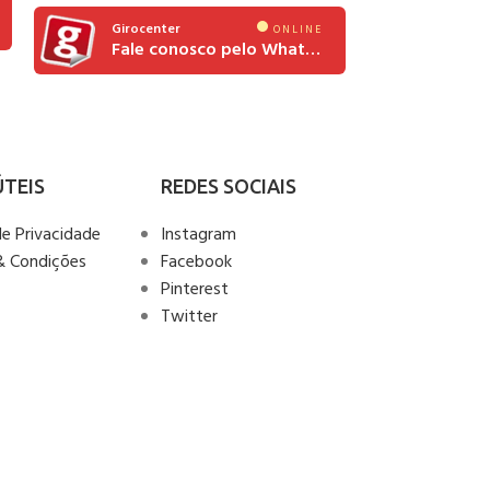
Giroce
Girocenter
ONLINE
Fale conosco pelo Whatsapp
ÚTEIS
REDES SOCIAIS
de Privacidade
Instagram
& Condições
Facebook
Pinterest
Twitter