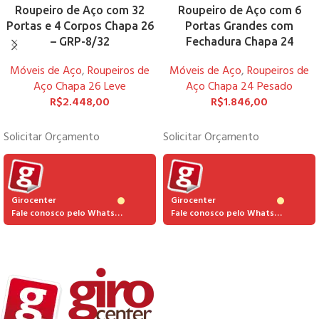
Roupeiro de Aço com 32
Roupeiro de Aço com 6
Portas e 4 Corpos Chapa 26
Portas Grandes com
– GRP-8/32
Fechadura Chapa 24
Móveis de Aço
,
Roupeiros de
Móveis de Aço
,
Roupeiros de
Aço Chapa 26 Leve
Aço Chapa 24 Pesado
R$
2.448,00
R$
1.846,00
Solicitar Orçamento
Solicitar Orçamento
Girocenter
Girocenter
Fale conosco pelo Whatsapp
Fale conosco pelo Whatsapp