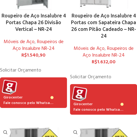
Roupeiro de Aço Insalubre 4
Roupeiro de Aço Insalubre 4
Portas Chapa 26 Divisão
Portas com Sapateira Chapa
Vertical – NR-24
26 com Pitão Cadeado – NR-
24
Móveis de Aço
,
Roupeiros de
Aço Insalubre NR-24
Móveis de Aço
,
Roupeiros de
R$
1.540,90
Aço Insalubre NR-24
R$
1.632,00
Solicitar Orçamento
Solicitar Orçamento
Girocenter
Fale conosco pelo Whatsapp
Girocenter
Fale conosco pelo Whatsapp