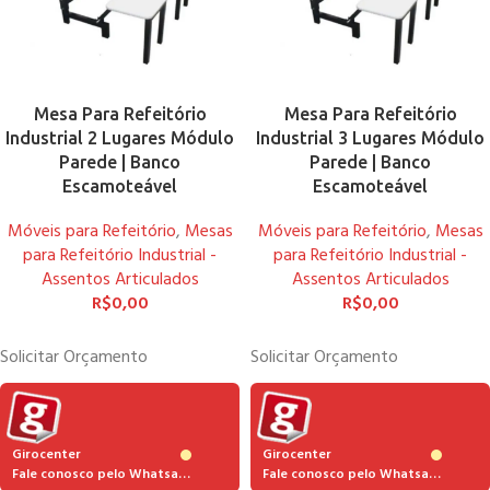
Mesa Para Refeitório
Mesa Para Refeitório
Industrial 2 Lugares Módulo
Industrial 3 Lugares Módulo
Parede | Banco
Parede | Banco
Escamoteável
Escamoteável
Móveis para Refeitório
,
Mesas
Móveis para Refeitório
,
Mesas
para Refeitório Industrial -
para Refeitório Industrial -
Assentos Articulados
Assentos Articulados
R$
0,00
R$
0,00
Solicitar Orçamento
Solicitar Orçamento
Girocenter
Girocenter
Fale conosco pelo Whatsapp
Fale conosco pelo Whatsapp