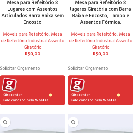
Mesa para Refeitório 8
Mesa para Refeitório 8
Lugares com Assentos
lugares Giratória com Barra
Articulados Barra Baixa sem
Baixa e Encosto, Tampo e
Encosto
Assentos Fórmica.
Móveis para Refeitório
,
Mesa
Móveis para Refeitório
,
Mesa
de Refeitório Industrial Assento
de Refeitório Industrial Assento
Giratório
Giratório
R$
0,00
R$
0,00
Solicitar Orçamento
Solicitar Orçamento
Girocenter
Girocenter
Fale conosco pelo Whatsapp
Fale conosco pelo Whatsapp