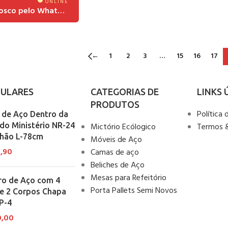
ONLINE
Fale conosco pelo Whatsapp
←
1
2
3
…
15
16
17
ULARES
CATEGORIAS DE
LINKS 
PRODUTOS
Política 
e de Aço Dentro da
do Ministério NR-24
Mictório Ecólogico
Termos 
chão L-78cm
Móveis de Aço
9,90
Camas de aço
Beliches de Aço
Mesas para Refeitório
ro de Aço com 4
Porta Pallets Semi Novos
 e 2 Corpos Chapa
P-4
0,00