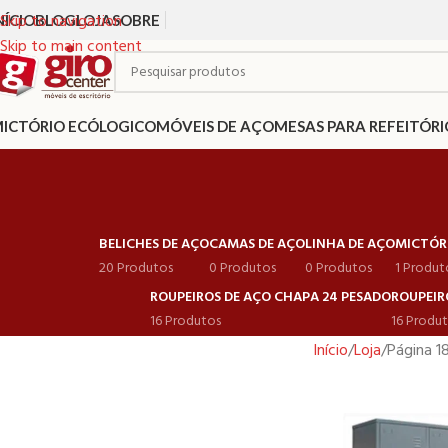
Skip to navigation
NÍCIO
BLOG
LOJA
SOBRE
Skip to main content
ICTÓRIO ECÓLOGICO
MÓVEIS DE AÇO
MESAS PARA REFEITÓRI
BELICHES DE AÇO
CAMAS DE AÇO
LINHA DE AÇO
MICTÓR
20 Produtos
0 Produtos
0 Produtos
1 Produt
ROUPEIROS DE AÇO CHAPA 24 PESADO
ROUPEIR
16 Produtos
16 Produ
Início
Loja
Página 1