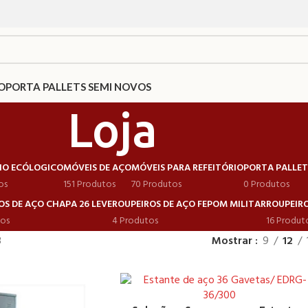
O
PORTA PALLETS SEMI NOVOS
Loja
IO ECÓLOGICO
MÓVEIS DE AÇO
MÓVEIS PARA REFEITÓRIO
PORTA PALLET
os
151 Produtos
70 Produtos
0 Produtos
OS DE AÇO CHAPA 26 LEVE
ROUPEIROS DE AÇO FEPOM MILITAR
ROUPEIRO
tos
4 Produtos
16 Produt
8
Mostrar
9
12