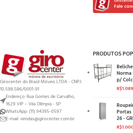
Girocenter
PRODUTOS POP
Belich
Norma 
p/ Col
Girocenter do Brasil Móveis LTDA - CNPJ:
R$
1.08
10.598.586/0001-91
Endereço: Rua Gomes de Carvalho,
1629 VIP – Vila Olímpia - SP
Roupei
WhatsApp: (11) 94395-0597
Portas
E-mail: vendas@girocenter.com.br
26 - GR
R$
1.00